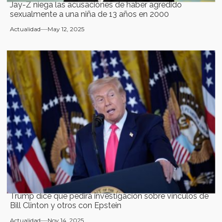
Jay-Z niega las acusaciones de haber agredido
sexualmente a una niña de 13 años en 2000
Actualidad
May 12, 2025
Trump dice que pedirá investigación sobre vínculos de
Bill Clinton y otros con Epstein
Actualidad
Nov 14, 2025