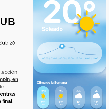
SUB
 Sub 20
lección
mpín, en
de
entras
 final