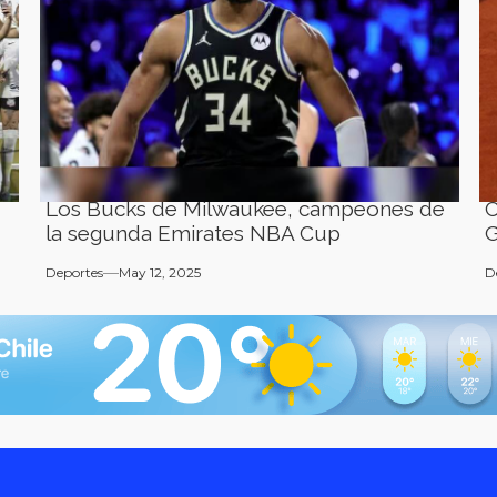
Los Bucks de Milwaukee, campeones de
C
la segunda Emirates NBA Cup
G
Deportes
May 12, 2025
D