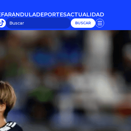
E
FARÁNDULA
DEPORTES
ACTUALIDAD
E
FARÁNDULA
DEPORTES
ACTUALIDAD