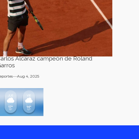
arlos Alcaraz campeón de Roland
arros
eportes
Aug 4, 2025