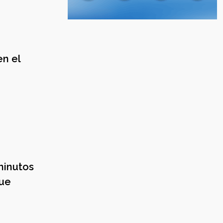
n el
minutos
ue