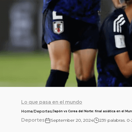
Lo que pasa en el mundo
Home
/
Deportes
/
Japón vs Corea del Norte: final asiática en el M
Deportes
September 20, 2024
239 palabras. 0