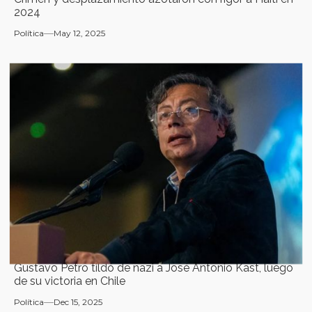
2024
Política
May 12, 2025
Gustavo Petro tildó de nazi a José Antonio Kast, luego
de su victoria en Chile
Política
Dec 15, 2025