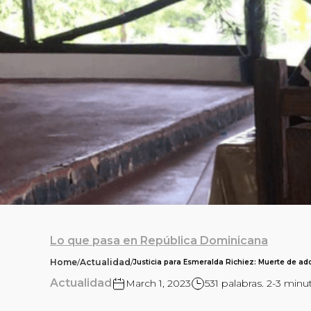
Lo que pasa en República Dominicana
Home
/
Actualidad
/
Justicia para Esmeralda Richiez: Muerte de ad
Actualidad
March 1, 2023
531 palabras. 2-3 minu