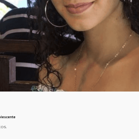
olescente
tos.