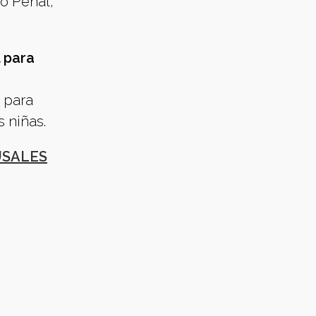
o Penal,
 para
 para
s niñas.
USALES