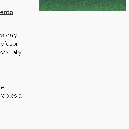
lento
.
alda y
rofesor
sexual y
de
rables a