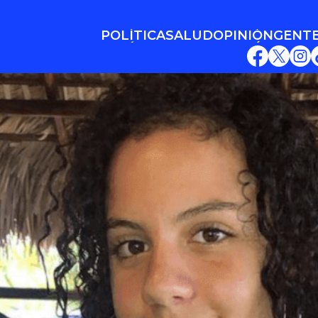
POLÍTICA
SALUD
OPINIÓN
GENT
POLÍTICA
SALUD
OPINIÓN
GENT