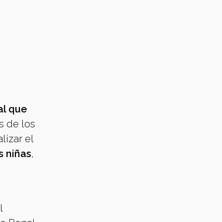
al que
s de los
lizar el
s niñas
,
l