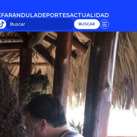
E
FARÁNDULA
DEPORTES
ACTUALIDAD
E
FARÁNDULA
DEPORTES
ACTUALIDAD