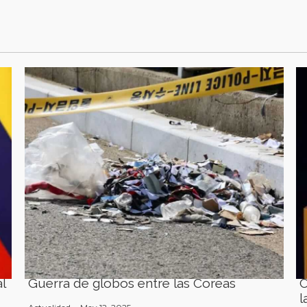
l
Guerra de globos entre las Coreas
C
l