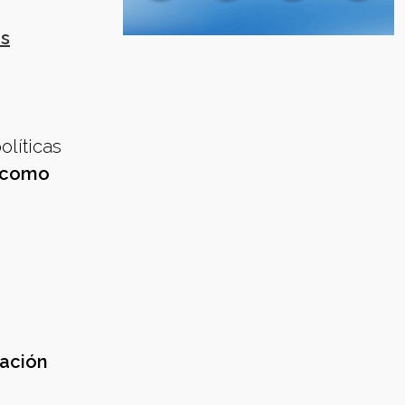
us
olíticas
r como
tación