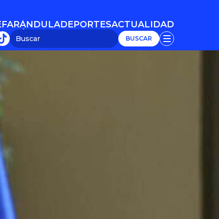
E
FARÁNDULA
DEPORTES
ACTUALIDAD
E
FARÁNDULA
DEPORTES
ACTUALIDAD