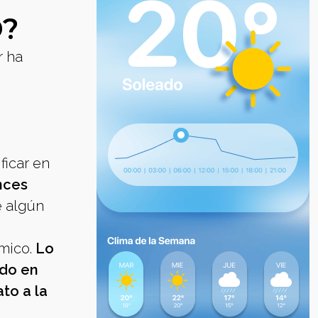
O?
r ha
ficar en
nces
e algún
ómico.
Lo
ndo en
to a la