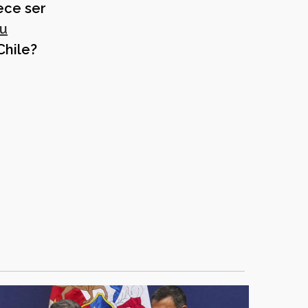
ece ser
su
 Chile?