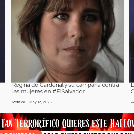
Regina de Cardenal y su campaña contra
L
las mujeres en #ElSalvador
C
Política
May 12, 2025
P