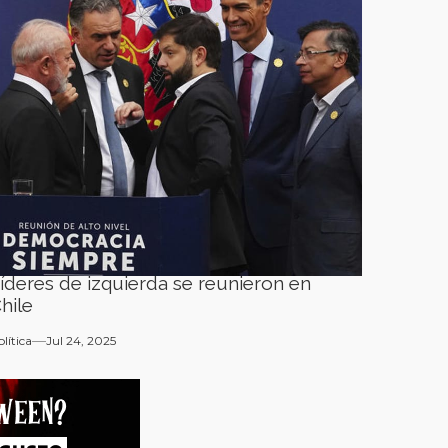
íderes de izquierda se reunieron en
hile
olítica
Jul 24, 2025