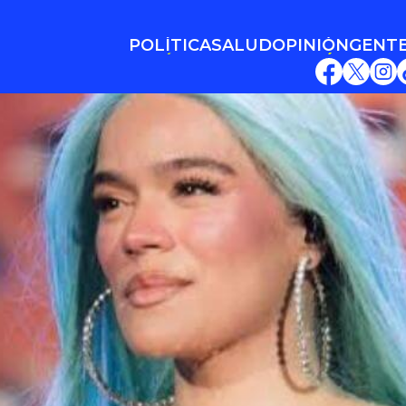
POLÍTICA
SALUD
OPINIÓN
GENT
POLÍTICA
SALUD
OPINIÓN
GENT