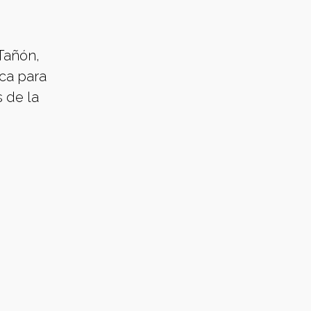
 Tañón,
ca para
s de la