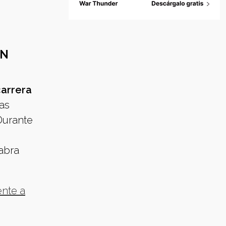
UN
carrera
nas
 Durante
labra
ente a