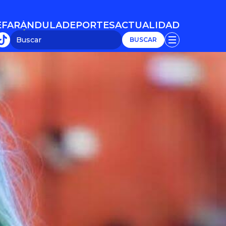
E
FARÁNDULA
DEPORTES
ACTUALIDAD
E
FARÁNDULA
DEPORTES
ACTUALIDAD