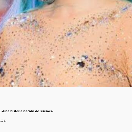
; «Una historia nacida de sueños»
tos.