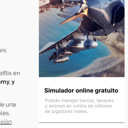
ni,
tflix en
mmy, y
de una
les,
exión