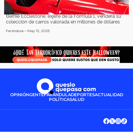
Bernie Ecclestone, exjefe de la Fórmula 1, venderá su
colección de carros valorada en millones de dólares
Farándula
May 12, 2025
OPINIÓN
GENTE
FARÁNDULA
DEPORTES
ACTUALIDAD
POLÍTICA
SALUD