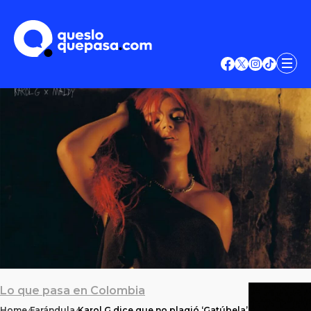
Lo que pasa en Colombia
Home
Farándula
Karol G dice que no plagió ‘Gatúbela’