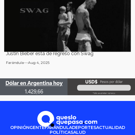
Justin Bieber está de regreso con Swag
Farándula
Aug 4, 2025
OPINIÓN
GENTE
FARÁNDULA
DEPORTES
ACTUALIDAD
POLÍTICA
SALUD