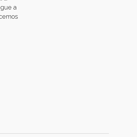
egue a
recemos