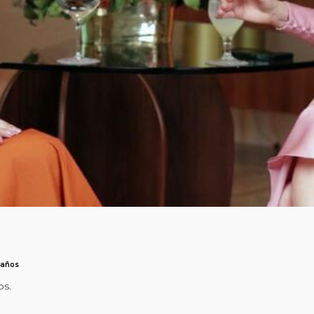
 años
os.