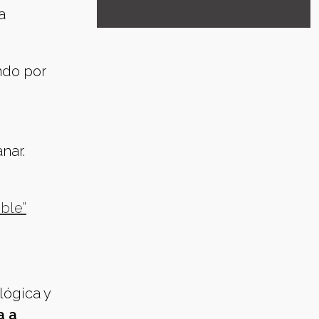
a
ndo por
nar.
ble”
lógica y
a a