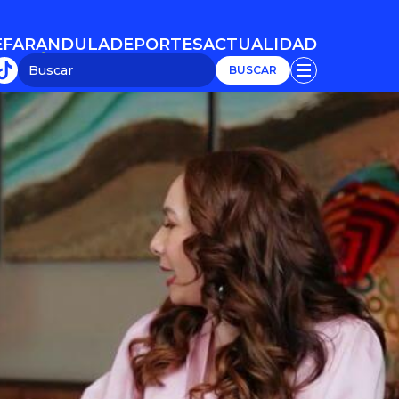
E
FARÁNDULA
DEPORTES
ACTUALIDAD
E
FARÁNDULA
DEPORTES
ACTUALIDAD