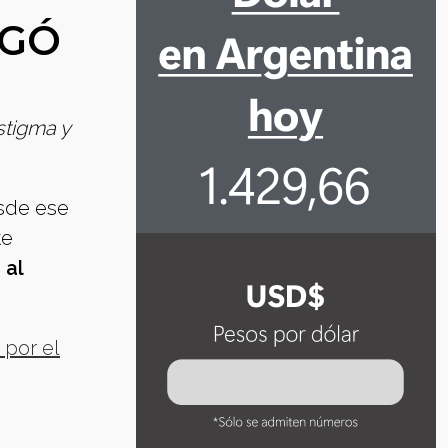
RGÓ
stigma y
esde ese
te
 al
 por el