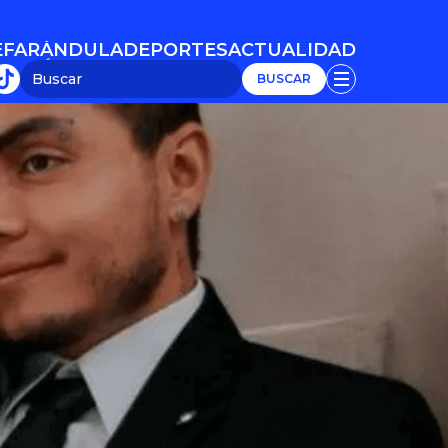
E
FARÁNDULA
DEPORTES
ACTUALIDAD
E
FARÁNDULA
DEPORTES
ACTUALIDAD