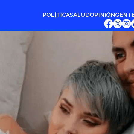
POLÍTICA
SALUD
OPINIÓN
GENT
POLÍTICA
SALUD
OPINIÓN
GENT