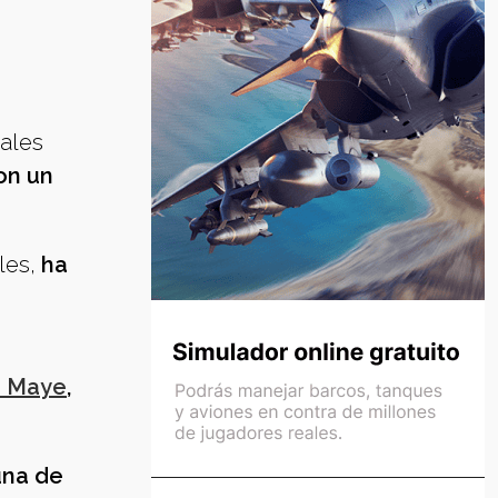
iales
on un
les,
ha
i Maye
,
una de