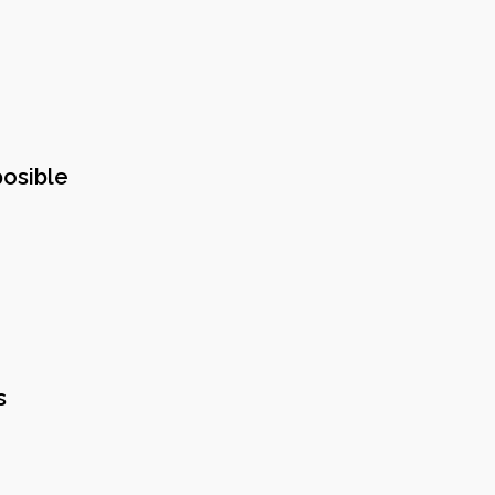
osible
s