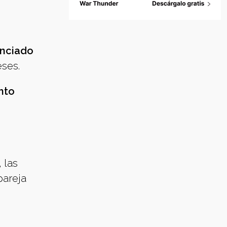
unciado
eses.
anto
 las
pareja