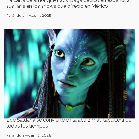
La carta de amor que Lady Gaga dedicó en español a
sus fans en los shows que ofreció en México
Farándula
Aug 4, 2025
Zoe Saldaña se convierte en la actriz más taquillera de
todos los tiempos
Farándula
Jan 13, 2026