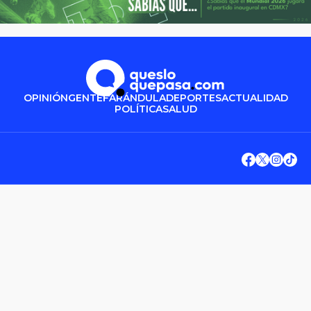
OPINIÓN
GENTE
FARÁNDULA
DEPORTES
ACTUALIDAD
POLÍTICA
SALUD