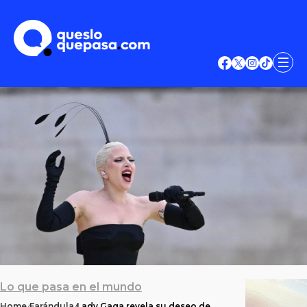
Lo que pasa en el mundo
Home
Farándula
Lady Gaga revela su deseo de