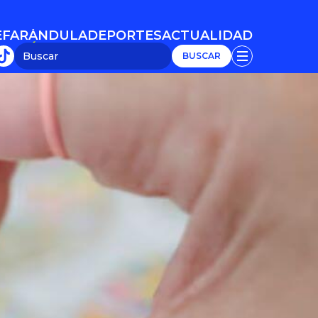
E
FARÁNDULA
DEPORTES
ACTUALIDAD
E
FARÁNDULA
DEPORTES
ACTUALIDAD