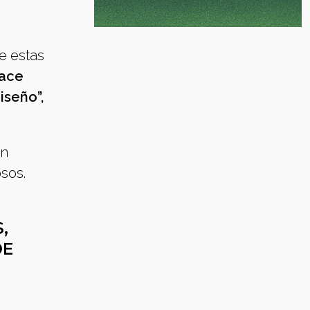
e estas
hace
iseño”,
án
sos.
,
DE