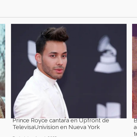
e
Prince Royce cantará en Upfront de
B
TelevisaUnivision en Nueva York
a
t