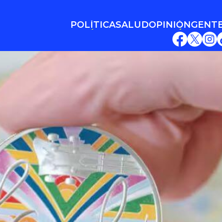
POLÍTICA
SALUD
OPINIÓN
GENT
POLÍTICA
SALUD
OPINIÓN
GENT