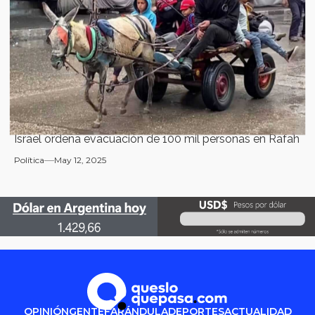
Israel ordena evacuación de 100 mil personas en Rafah
Política
May 12, 2025
OPINIÓN
GENTE
FARÁNDULA
DEPORTES
ACTUALIDAD