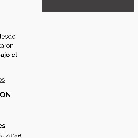
 desde
taron
ajo el
os
RON
es
alizarse