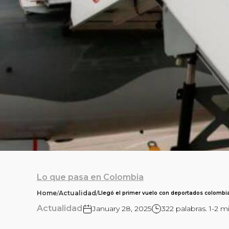
Lo que pasa en Colombia
Home
/
Actualidad
/
Llegó el primer vuelo con deportados colomb
Actualidad
January 28, 2025
322 palabras. 1-2 m