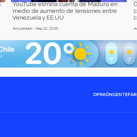
a
YouTube elimina cuenta de Maduro en
G
medio de aumento de tensiones entre
c
Venezuela y EE.UU
c
Actualidad
Sep 22, 2025
A
OPINIÓN
GENTE
FA