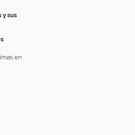
a
 y sus
os
timas en