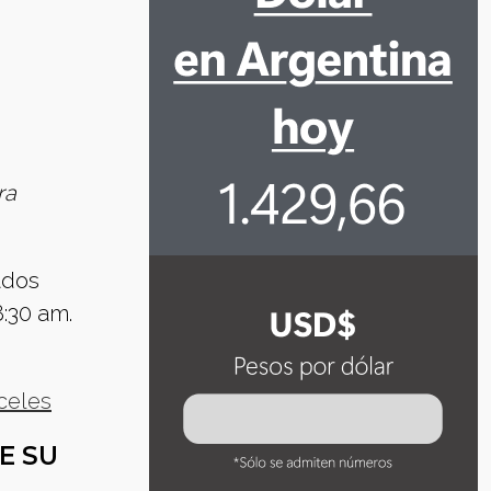
ra
ados
8:30 am.
celes
E SU