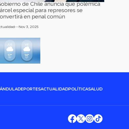
obierno de Chile anuncia que polémica
árcel especial para represores se
onvertirá en penal común
ctualidad
Nov 3, 2025
RÁNDULA
DEPORTES
ACTUALIDAD
POLÍTICA
SALUD