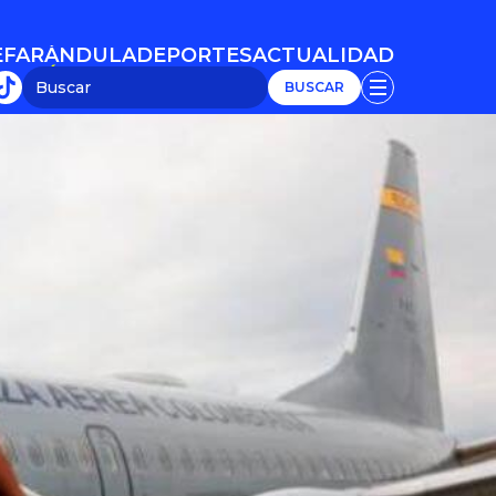
E
FARÁNDULA
DEPORTES
ACTUALIDAD
E
FARÁNDULA
DEPORTES
ACTUALIDAD