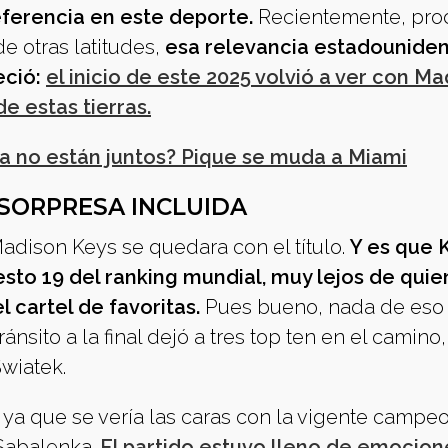
ferencia en este deporte.
Recientemente, pro
e otras latitudes,
esa relevancia estadouniden
eció:
el inicio de este 2025 volvió a ver con M
 estas tierras.
ya no están juntos? Pique se muda a Miami
 SORPRESA INCLUIDA
adison Keys se quedara con el título.
Y es que 
sto 19 del ranking mundial, muy lejos de quie
 cartel de favoritas.
Pues bueno, nada de eso 
sito a la final dejó a tres top ten en el camino,
Swiatek.
ra ya que se vería las caras con la vigente campe
 Sabalenka.
El partido estuvo lleno de emocion