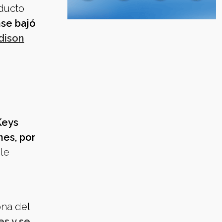
ducto
se bajó
adison
Keys
nes, por
le
ona del
es y se