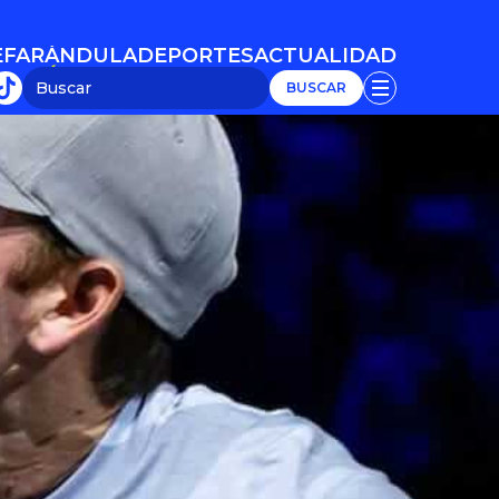
E
FARÁNDULA
DEPORTES
ACTUALIDAD
E
FARÁNDULA
DEPORTES
ACTUALIDAD