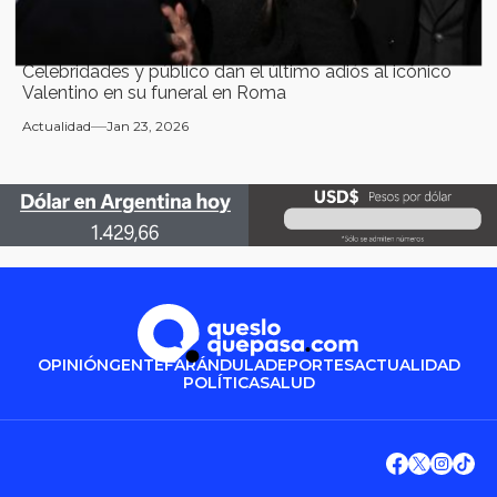
Celebridades y público dan el último adiós al icónico
Valentino en su funeral en Roma
Actualidad
Jan 23, 2026
OPINIÓN
GENTE
FARÁNDULA
DEPORTES
ACTUALIDAD
POLÍTICA
SALUD