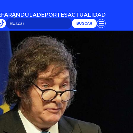
E
FARÁNDULA
DEPORTES
ACTUALIDAD
E
FARÁNDULA
DEPORTES
ACTUALIDAD