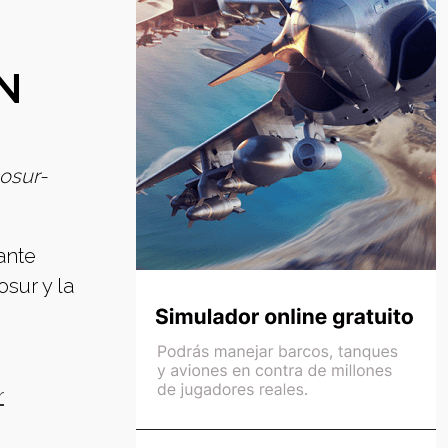
N
cosur-
ante
osur y la
r