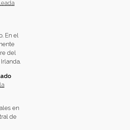
aleada
. En el
amente
re del
Irlanda.
tado
la
ales en
tral de