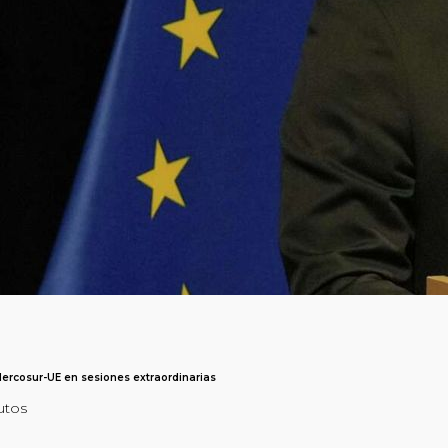
Mercosur-UE en sesiones extraordinarias
utos