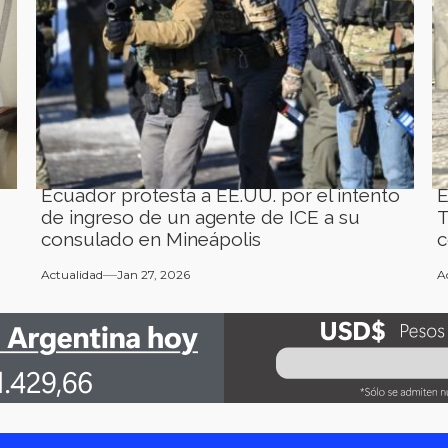
Ecuador protesta a EE.UU. por el intento
E
de ingreso de un agente de ICE a su
T
consulado en Mineápolis
c
Actualidad
Jan 27, 2026
A