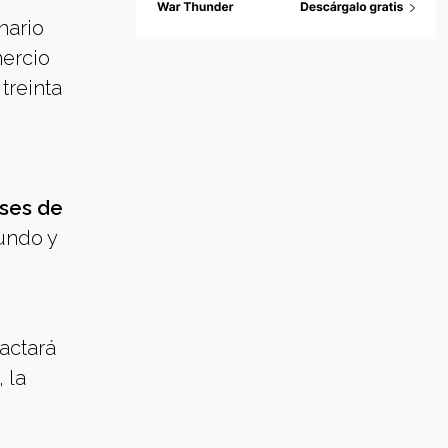
nario
mercio
treinta
íses de
undo y
actará
 la