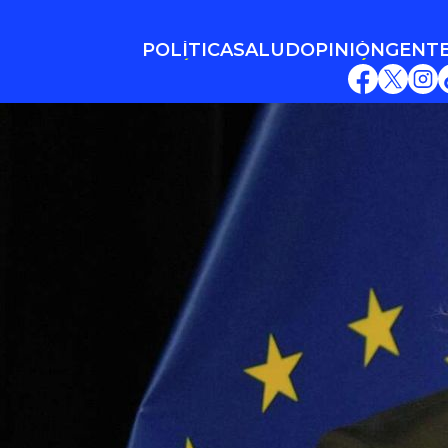
POLÍTICA
SALUD
OPINIÓN
GENT
POLÍTICA
SALUD
OPINIÓN
GENT