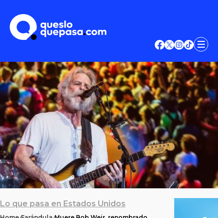
Lo que pasa en Estados Unidos
Home
Farándula
Muere Bob Weir, renombrado