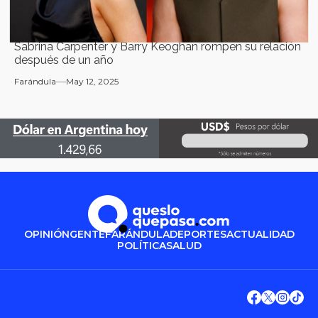
Sabrina Carpenter y Barry Keoghan rompen su relación
después de un año
Farándula
May 12, 2025
OPINIÓN
GENTE
FARÁNDULA
DEPORTES
ACTUALIDAD
POLÍTICA
SALUD