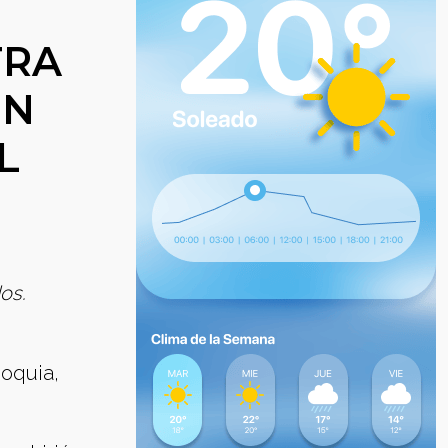
TRA
UN
L
os.
ioquia,