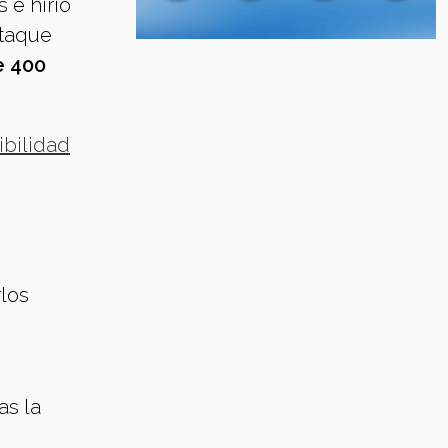
 e hirió
ataque
e 400
ibilidad
rlos
as la
n