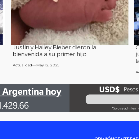
Justin y Hailey Bieber dieron la
C
bienvenida a su primer hijo
j
l
Actualidad
May 12, 2025
A
OPINIÓN
GENTE
FA