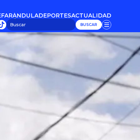
E
FARÁNDULA
DEPORTES
ACTUALIDAD
E
FARÁNDULA
DEPORTES
ACTUALIDAD