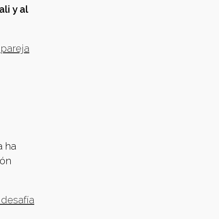
i y al
 pareja
e
a ha
ión
 desafía