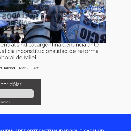
entral sindical argentina denuncia ante
usticia inconstitucionalidad de reforma
aboral de Milei
ctualidad
Mar 2, 2026
RÁNDULA
DEPORTES
ACTUALIDAD
POLÍTICA
SALUD