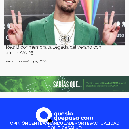
Rels B conmemora la llegada del verano con
afroLOVA 25’
Farándula
Aug 4, 2025
OPINIÓN
GENTE
FARÁNDULA
DEPORTES
ACTUALIDAD
POLÍTICA
SALUD