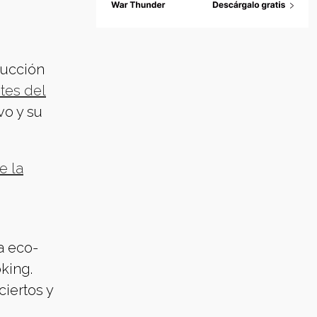
ducción
tes del
vo y su
e la
a eco-
king.
iertos y