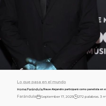
Lo que pasa en el mundo
Home
/
Farándula
/
Rauw Alejandro participará como panelista en e
Farándula
September 17, 2025
272 palabras. 3 