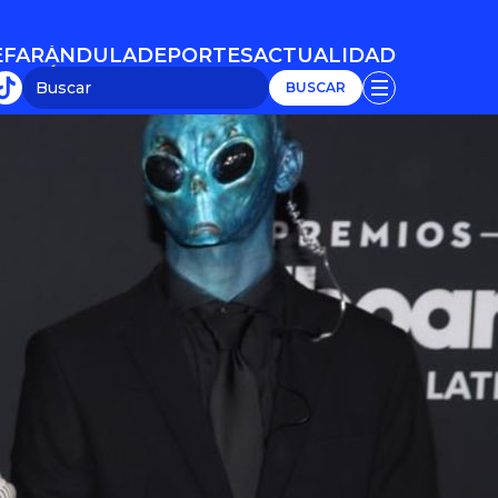
E
FARÁNDULA
DEPORTES
ACTUALIDAD
E
FARÁNDULA
DEPORTES
ACTUALIDAD