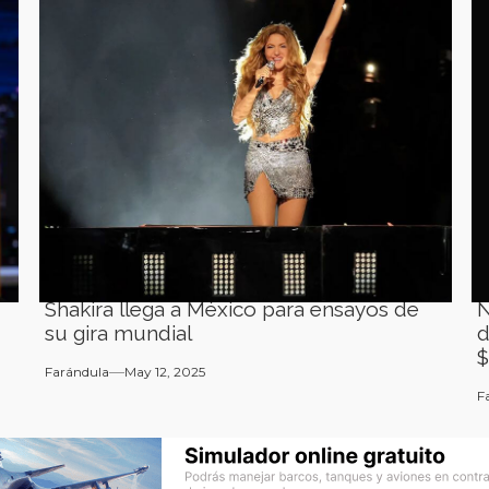
Shakira llega a México para ensayos de
N
su gira mundial
d
$
Farándula
May 12, 2025
F