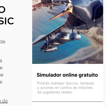
O
SIC
nde
a
te
uw
ve
a de