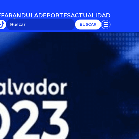
E
FARÁNDULA
DEPORTES
ACTUALIDAD
E
FARÁNDULA
DEPORTES
ACTUALIDAD