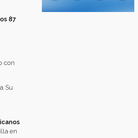
los 87
o con
a. Su
ricanos
lla en