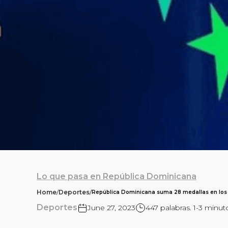
Lo que pasa en República Dominicana
Home
/
Deportes
/
República Dominicana suma 28 medallas en los
Deportes
June 27, 2023
447 palabras. 1-3 minut