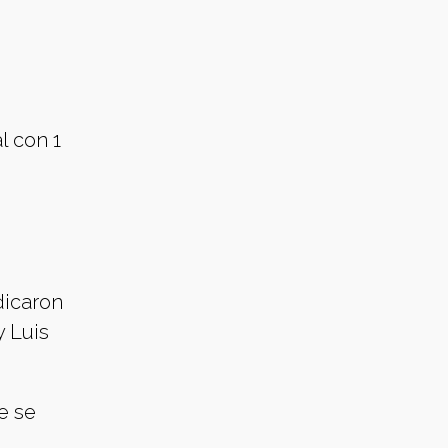
l con 1
dicaron
y Luis
e se