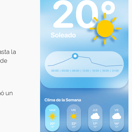
sta la
de
nó un