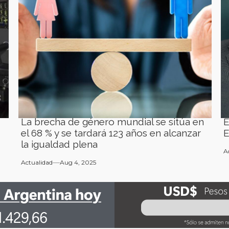
La brecha de género mundial se sitúa en
E
el 68 % y se tardará 123 años en alcanzar
E
la igualdad plena
A
Actualidad
Aug 4, 2025