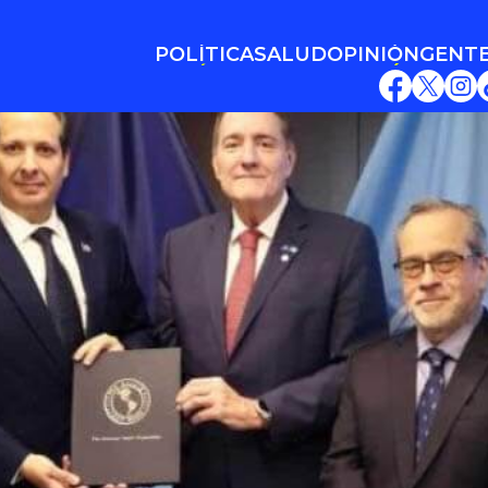
POLÍTICA
SALUD
OPINIÓN
GENT
POLÍTICA
SALUD
OPINIÓN
GENT