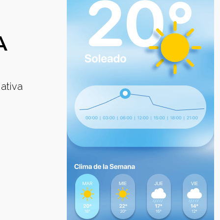
A
ativa