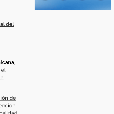
al del
nicana,
 el
la
ción de
ención
calidad,