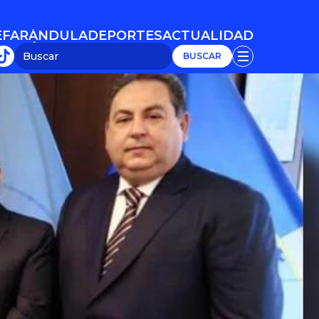
E
FARÁNDULA
DEPORTES
ACTUALIDAD
E
FARÁNDULA
DEPORTES
ACTUALIDAD