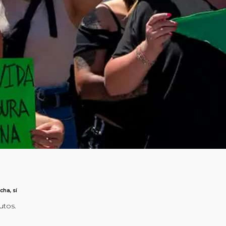
cha, sí
utos.