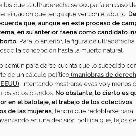
e los que la ultraderecha se ocuparía en caso de
ier situación que tenga que ver con el aborto.
De
e recuerda que, aunque en este proceso de ca
tema, en su anterior faena como candidato ins
borto.
Para lo anterior, la figura de ultraderecha
desde la concepción hasta la muerte natural.
do común para darse cuenta que lo sucedido con
e de un cálculo político
(maniobras de derec
n EEUU)
, intentando mostrarse evasivo y menos d
unos votos blandos.
No obstante, lo cierto es q
r en el balotaje, el trabajo de los colectivos
os de las mujeres
, tendrá que redoblarse para
avanzando en una decisión política que, lejos de