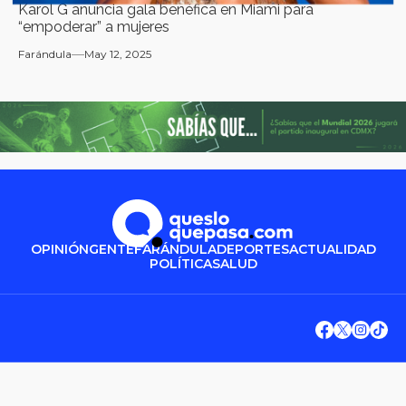
Karol G anuncia gala benéfica en Miami para
“empoderar” a mujeres
Farándula
May 12, 2025
OPINIÓN
GENTE
FARÁNDULA
DEPORTES
ACTUALIDAD
POLÍTICA
SALUD