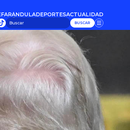
E
FARÁNDULA
DEPORTES
ACTUALIDAD
E
FARÁNDULA
DEPORTES
ACTUALIDAD