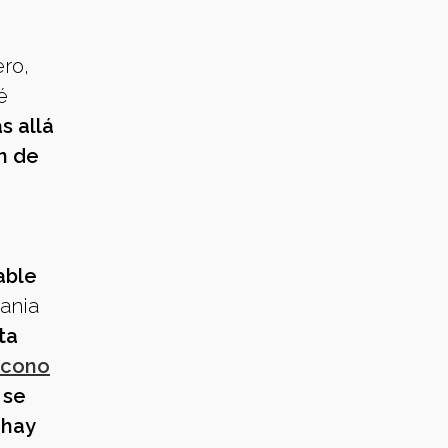
ero,
é
s allá
n de
able
ania
ta
icono
 se
¿hay