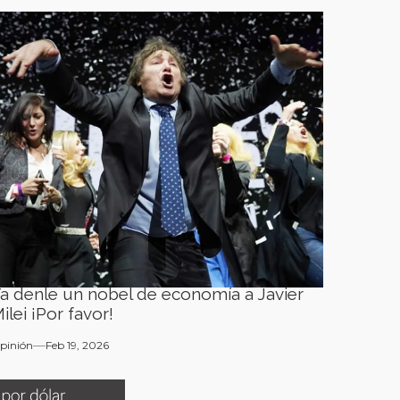
a denle un nobel de economía a Javier
ilei ¡Por favor!
pinión
Feb 19, 2026