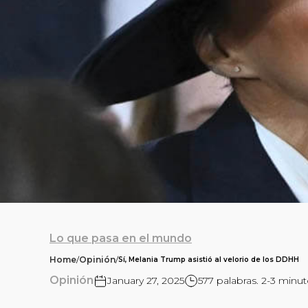
Lo que pasa en el mundo
Home
/
Opinión
/
Sí, Melania Trump asistió al velorio de los DDHH
Opinión
January 27, 2025
577 palabras. 2-3 minut