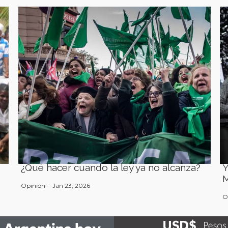
¿Qué hacer cuando la ley ya no alcanza?
Y
M
Opinión
Jan 23, 2026
O