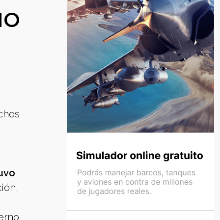
IO
chos
tuvo
ión,
ierno