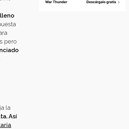
 lleno
puesta
ara
s pero
enciado
,
a la
ta. Así
aria