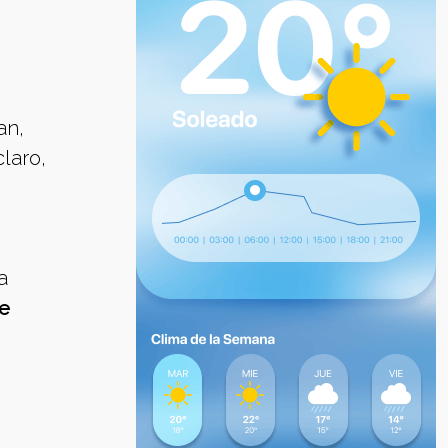
an,
laro,
a
ue