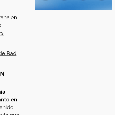
raba en
s
es
 de Bad
EN
ía
anto en
tenido