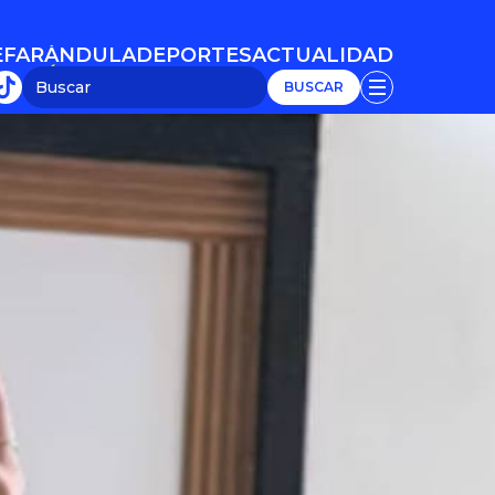
E
FARÁNDULA
DEPORTES
ACTUALIDAD
E
FARÁNDULA
DEPORTES
ACTUALIDAD