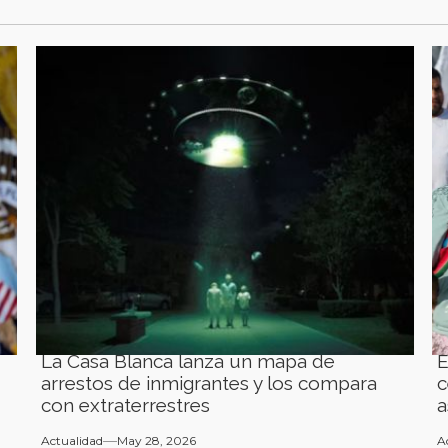
La Casa Blanca lanza un mapa de
E
arrestos de inmigrantes y los compara
c
con extraterrestres
a
Actualidad
May 28, 2026
A