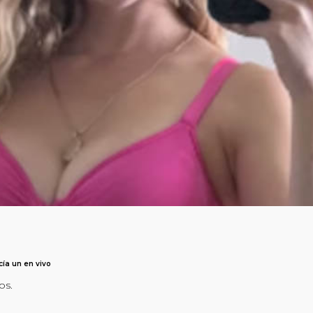
ía un en vivo
os.