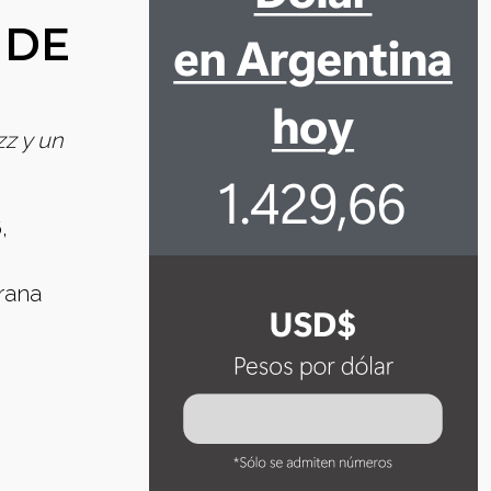
 DE
zz y un
,
 rana