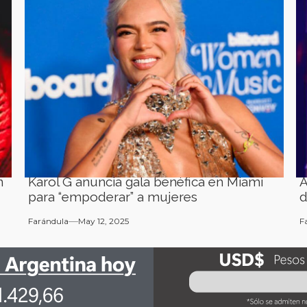
n
Karol G anuncia gala benéfica en Miami
A
para “empoderar” a mujeres
d
Farándula
May 12, 2025
F