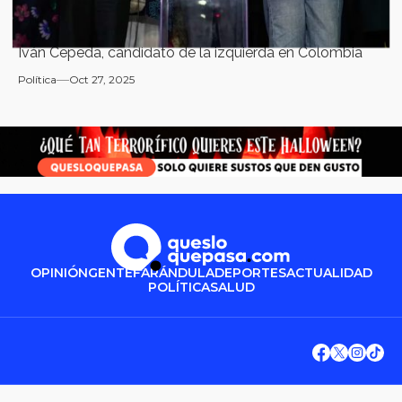
Iván Cepeda, candidato de la izquierda en Colombia
Política
Oct 27, 2025
OPINIÓN
GENTE
FARÁNDULA
DEPORTES
ACTUALIDAD
POLÍTICA
SALUD