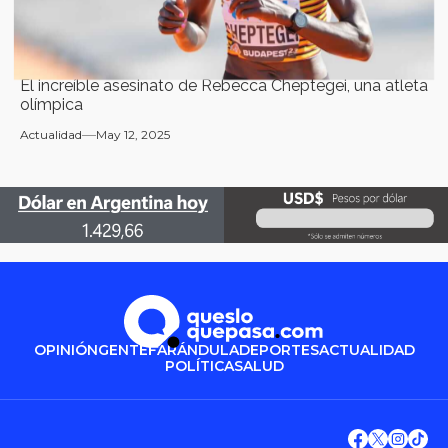
El increíble asesinato de Rebecca Cheptegei, una atleta
olímpica
Actualidad
May 12, 2025
OPINIÓN
GENTE
FARÁNDULA
DEPORTES
ACTUALIDAD
POLÍTICA
SALUD