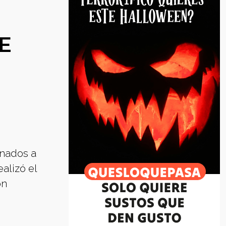
E
inados a
ealizó el
on