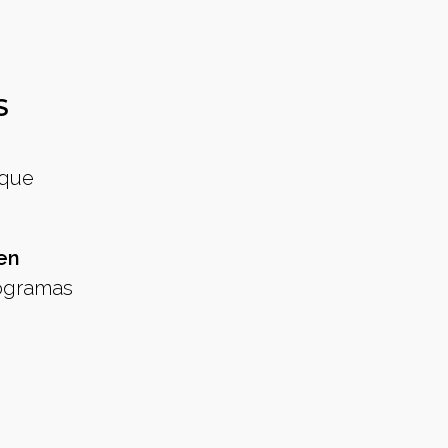
S
 que
en
rogramas