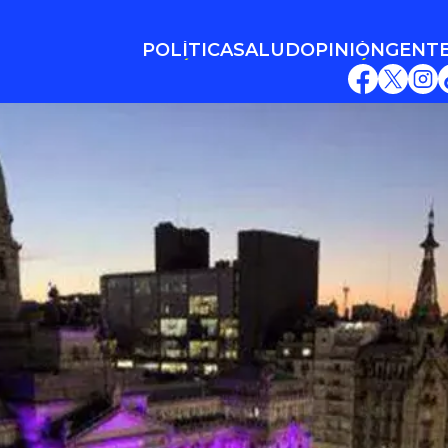
POLÍTICA
SALUD
OPINIÓN
GENT
POLÍTICA
SALUD
OPINIÓN
GENT