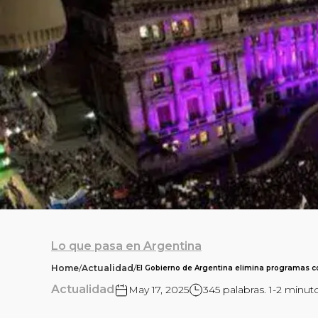
Lo que pasa en Argentina
Home
/
Actualidad
/
El Gobierno de Argentina elimina programas co
Actualidad
May 17, 2025
345 palabras. 1-2 minut