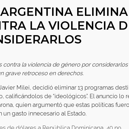
 ARGENTINA ELIMINA
RA LA VIOLENCIA D
NSIDERARLOS
 contra la violencia de género por considerarlos
un grave retroceso en derechos.
avier Milei, decidió eliminar 13 programas dest
, calificándolos de “ideológicos”. El anuncio lo r
arona, quien argumentó que estas políticas fuer
 un gasto innecesario al Estado.
nes de dólares a República Dominicana, 40 no