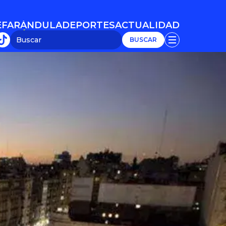
E
FARÁNDULA
DEPORTES
ACTUALIDAD
E
FARÁNDULA
DEPORTES
ACTUALIDAD