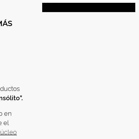
MÁS
oductos
nsólito”.
o en
 el
núcleo