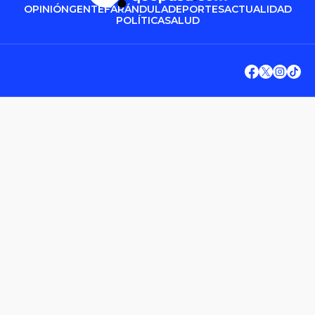
OPINIÓN
GENTE
FARÁNDULA
DEPORTES
ACTUALIDAD
POLÍTICA
SALUD