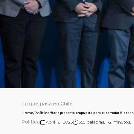
Lo que pasa en Chile
Home
/
Política
/
Boric presentó propuesta para el corredor Bioceáni
Política
April 18, 2025
359 palabras. 1-2 minutos.