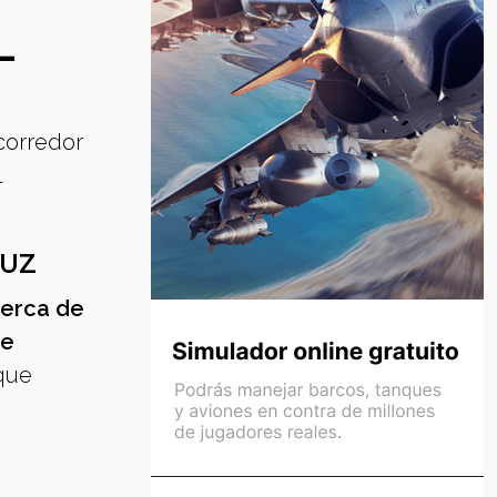
L
 corredor
l
LUZ
cerca de
de
que