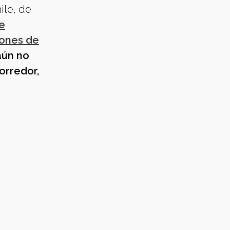
ile, de
e
iones de
aún no
orredor,