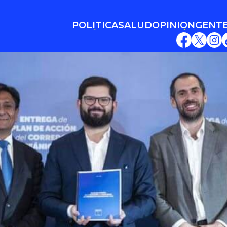
POLÍTICA
SALUD
OPINIÓN
GENT
POLÍTICA
SALUD
OPINIÓN
GENT