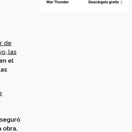
r de
o, las
en el
las
e
aseguró
a obra.