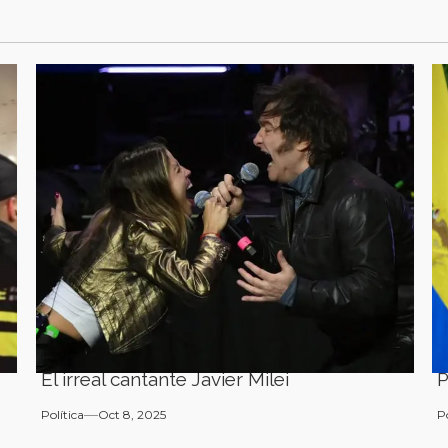
El irreal cantante Javier Milei
P
Política
Oct 8, 2025
P