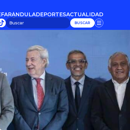
E
FARÁNDULA
DEPORTES
ACTUALIDAD
E
FARÁNDULA
DEPORTES
ACTUALIDAD