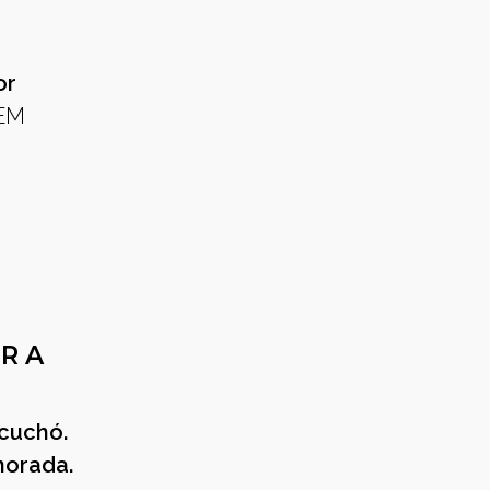
or
JEM
R A
scuchó.
gnorada.