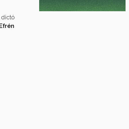
 dictó
Efrén