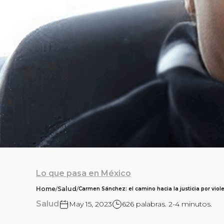
Lo que pasa en México
Home
/
Salud
/
Carmen Sánchez: el camino hacia la justicia por vio
Salud
May 15, 2023
626 palabras. 2-4 minutos.