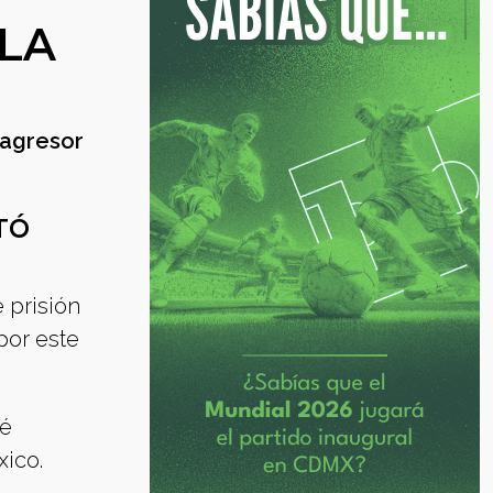
LA
 agresor
TÓ
 prisión
por este
ué
xico.