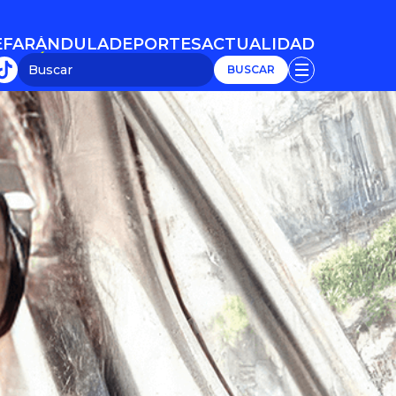
E
FARÁNDULA
DEPORTES
ACTUALIDAD
E
FARÁNDULA
DEPORTES
ACTUALIDAD