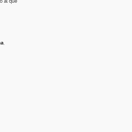
o al que
ma
,