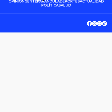
OPINIÓN
GENTE
FARÁNDULA
DEPORTES
ACTUALIDAD
POLÍTICA
SALUD