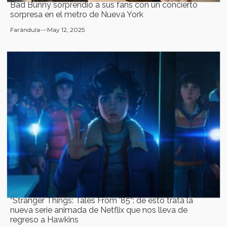
Bad Bunny sorprendió a sus fans con un concierto
sorpresa en el metro de Nueva York
Farándula
May 12, 2025
“Stranger Things: Tales From ’85“: de esto trata la
nueva serie animada de Netflix que nos lleva de
regreso a Hawkins