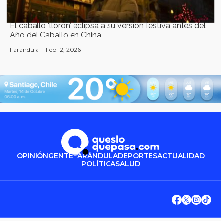
El caballo ‘llorón’ eclipsa a su versión festiva antes del
Año del Caballo en China
Farándula
Feb 12, 2026
OPINIÓN
GENTE
FARÁNDULA
DEPORTES
ACTUALIDAD
POLÍTICA
SALUD