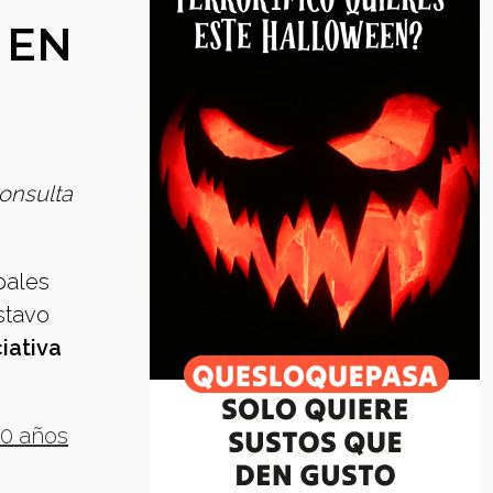
 EN
onsulta
pales
stavo
iativa
20 años