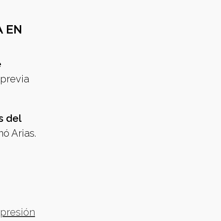
A EN
e
 previa
s del
ó Arias.
epresión