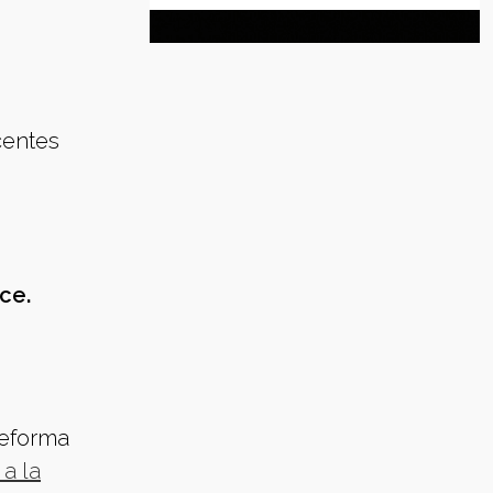
centes
ce.
reforma
 a la