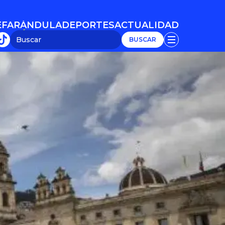
E
FARÁNDULA
DEPORTES
ACTUALIDAD
E
FARÁNDULA
DEPORTES
ACTUALIDAD