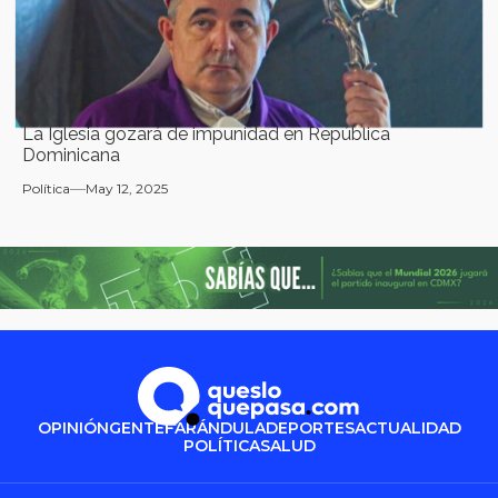
La Iglesia gozará de impunidad en República
Dominicana
Política
May 12, 2025
OPINIÓN
GENTE
FARÁNDULA
DEPORTES
ACTUALIDAD
POLÍTICA
SALUD