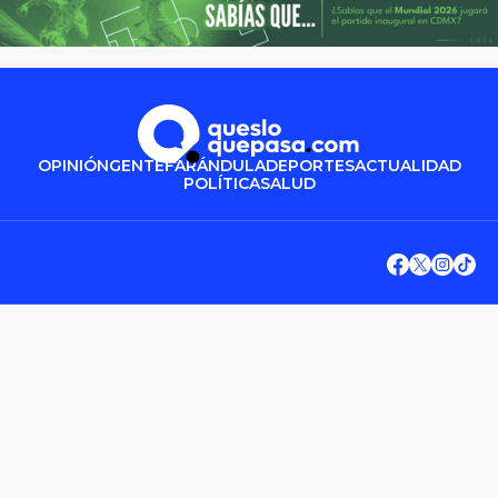
OPINIÓN
GENTE
FARÁNDULA
DEPORTES
ACTUALIDAD
POLÍTICA
SALUD