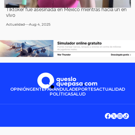
Tiktoker fue asesinada en México mientras hacía un en
vivo
Actualidad
Aug 4, 2025
OPINIÓN
GENTE
FARÁNDULA
DEPORTES
ACTUALIDAD
POLÍTICA
SALUD