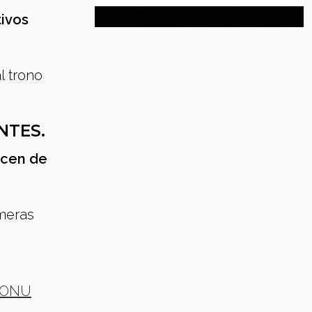
ivos
l trono
NTES.
acen de
imeras
a ONU