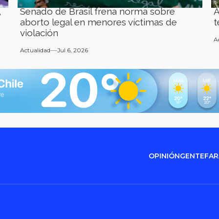
,
Senado de Brasil frena norma sobre
A
aborto legal en menores víctimas de
t
violación
A
Actualidad
Jul 6, 2026
OPINIÓN
GENTE
FA