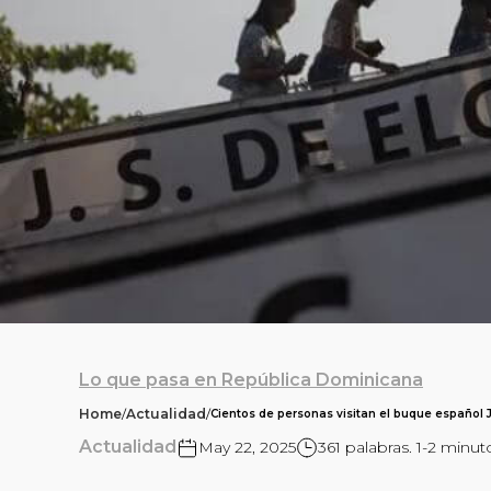
Lo que pasa en República Dominicana
Home
/
Actualidad
/
Cientos de personas visitan el buque español
Actualidad
May 22, 2025
361 palabras. 1-2 minut