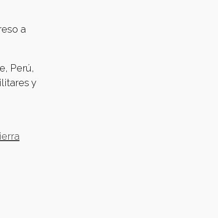
reso a
e, Perú,
itares y
ierra