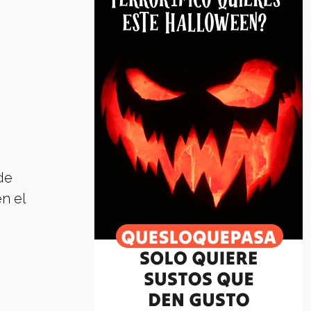
de
n el