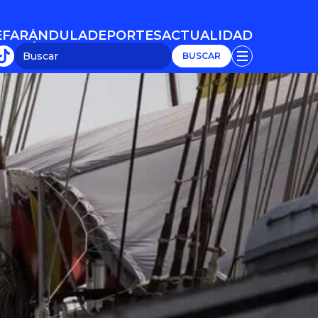
E
FARÁNDULA
DEPORTES
ACTUALIDAD
E
FARÁNDULA
DEPORTES
ACTUALIDAD