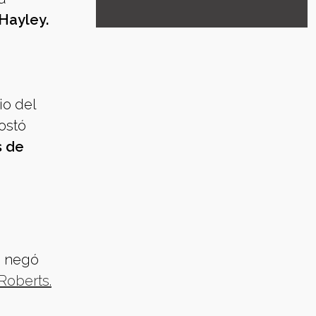
 Hayley.
io del
costó
s de
o negó
Roberts.