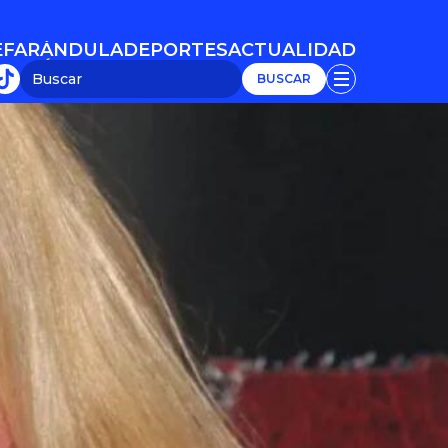
E
FARÁNDULA
DEPORTES
ACTUALIDAD
E
FARÁNDULA
DEPORTES
ACTUALIDAD