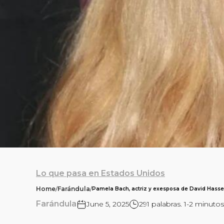
Lo que pasa en Estados Unidos
Home
/
Farándula
/
Pamela Bach, actriz y exesposa de David Hasse
Farándula
June 5, 2025
291 palabras. 1-2 minutos