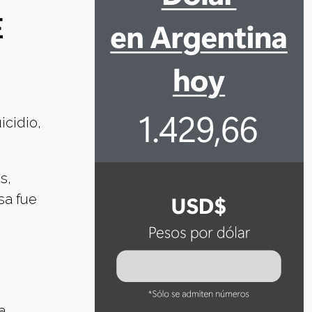
E
icidio,
s,
sa fue
a