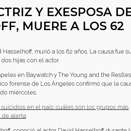
CTRIZ Y EXESPOSA D
F, MUERE A LOS 62
Hasselhoff, murió a los 62 años. La causa fue su
dos hijas con el actor.
apeles en Baywatch y The Young and the Restles
édico forense de Los Ángeles confirmó que la cau
ado miércoles.
 suicidios en el país: cuáles son los grupos más
 de alerta
f, conoció al actor David Hasselhoff durante l