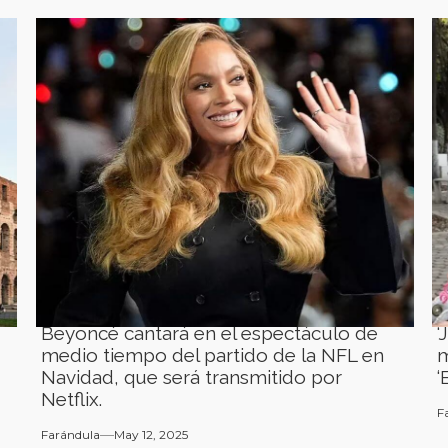
Beyoncé cantará en el espectáculo de
‘
medio tiempo del partido de la NFL en
m
Navidad, que será transmitido por
‘
Netflix.
F
Farándula
May 12, 2025