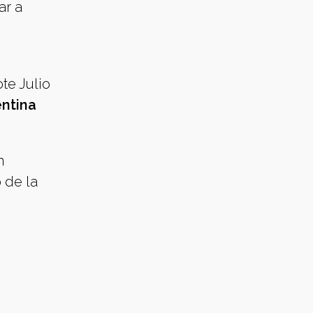
ar a
te Julio
entina
n
 de la