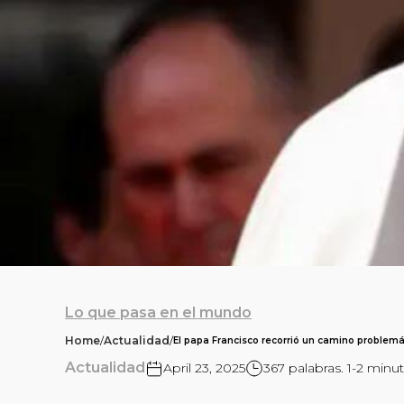
Lo que pasa en el mundo
Home
/
Actualidad
/
El papa Francisco recorrió un camino problemát
Actualidad
April 23, 2025
367 palabras. 1-2 minut