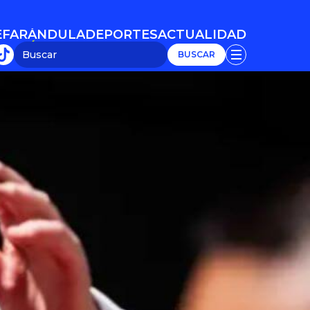
E
FARÁNDULA
DEPORTES
ACTUALIDAD
E
FARÁNDULA
DEPORTES
ACTUALIDAD