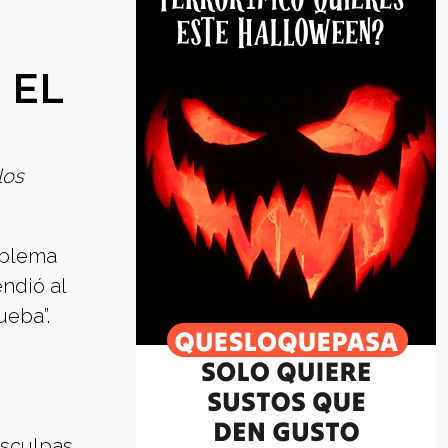
 EL
los
roblema
endió al
ueba”.
isculpas