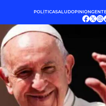
POLÍTICA
SALUD
OPINIÓN
GENT
POLÍTICA
SALUD
OPINIÓN
GENT