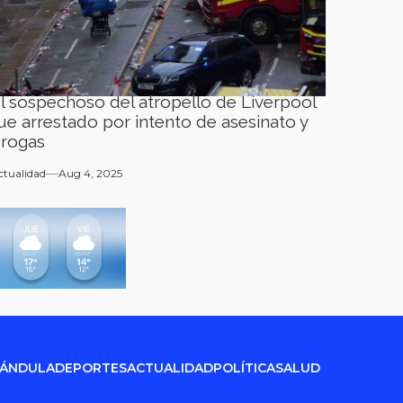
l sospechoso del atropello de Liverpool
ue arrestado por intento de asesinato y
rogas
ctualidad
Aug 4, 2025
RÁNDULA
DEPORTES
ACTUALIDAD
POLÍTICA
SALUD