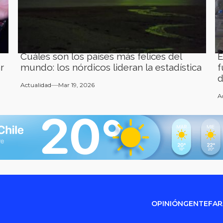
Cuáles son los países más felices del
E
r
mundo: los nórdicos lideran la estadística
f
d
Actualidad
Mar 19, 2026
A
OPINIÓN
GENTE
FA