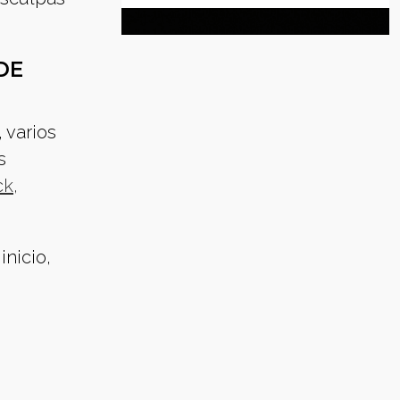
DE
 varios
s
k,
inicio,