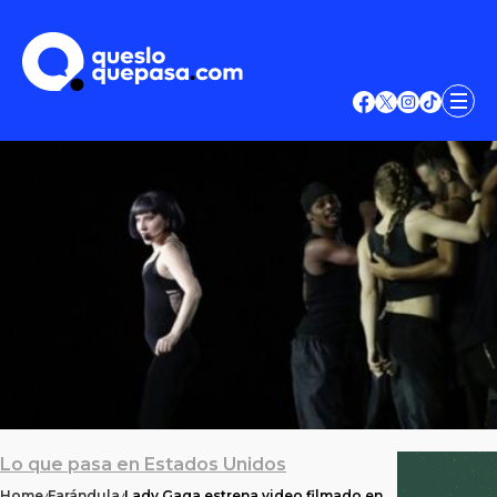
Lo que pasa en Estados Unidos
Home
Farándula
Lady Gaga estrena video filmado en