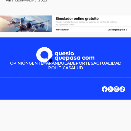
Farándula
Nov 7, 2025
OPINIÓN
GENTE
FARÁNDULA
DEPORTES
ACTUALIDAD
POLÍTICA
SALUD