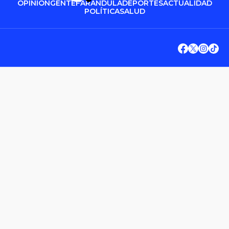
OPINIÓN
GENTE
FARÁNDULA
DEPORTES
ACTUALIDAD
POLÍTICA
SALUD