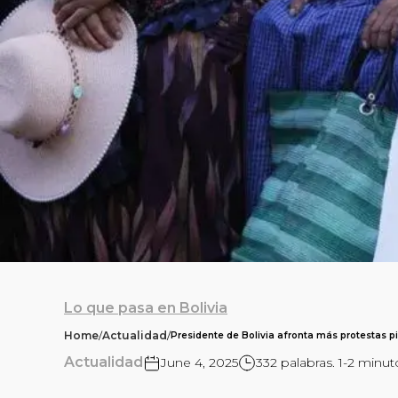
Lo que pasa en Bolivia
Home
/
Actualidad
/
Presidente de Bolivia afronta más protestas p
Actualidad
June 4, 2025
332 palabras. 1-2 minut