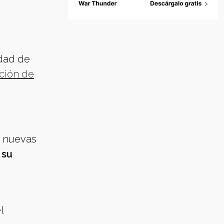
idad de
ación de
n nuevas
 su
l