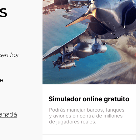
S
cen los
de
Canadá