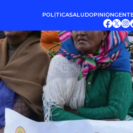
POLÍTICA
SALUD
OPINIÓN
GENT
POLÍTICA
SALUD
OPINIÓN
GENT