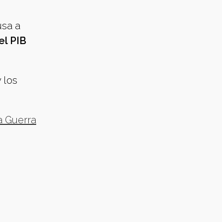
usa a
el PIB
 los
a Guerra