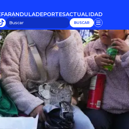
E
FARÁNDULA
DEPORTES
ACTUALIDAD
E
FARÁNDULA
DEPORTES
ACTUALIDAD