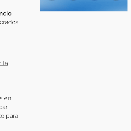
encio
ucrados
 la
s en
car
to para