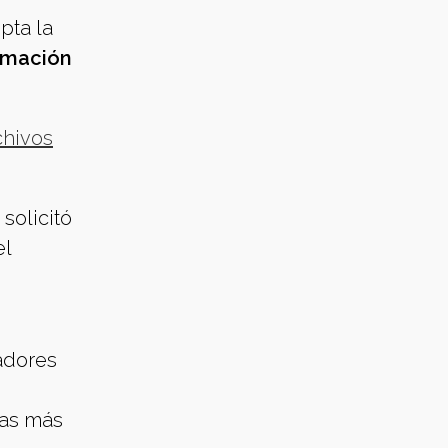
pta la
ormación
chivos
solicitó
el
adores
nas más