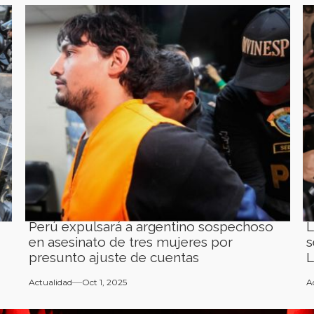
Perú expulsará a argentino sospechoso
L
en asesinato de tres mujeres por
s
presunto ajuste de cuentas
L
Actualidad
Oct 1, 2025
A