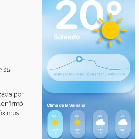
n su
cada por
confirmó
róximos