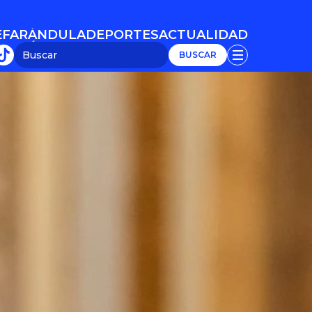
E
FARÁNDULA
DEPORTES
ACTUALIDAD
E
FARÁNDULA
DEPORTES
ACTUALIDAD