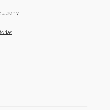
lación y
torias